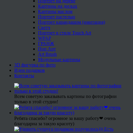
Портрет на дереве
Картины на досках
Картины маслом
Портрет пастелью
Портрет карандашом (имитация)
Скетч
Портрет в стиле Touch Art
WPAP
ГРАНЖ
Поп Арт
Art Brush
Модульные картины
3D фигурка по фото
Идеи подарков
Контакты
Всем советую заказывать картины по фотографии
только в этой студии!
Ребята спасибо? огромное за вашу работу❤ очень
благодарна за такую красоту)