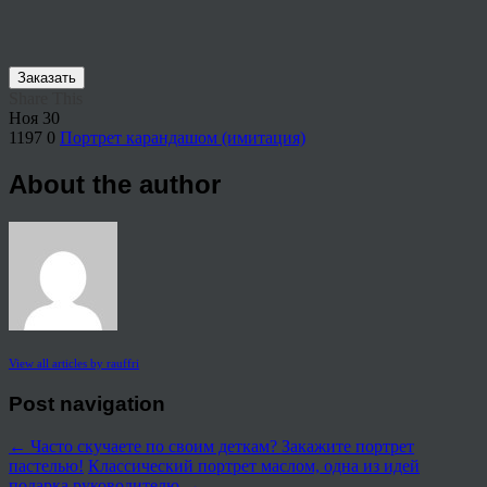
Заказать
Share This
Ноя
30
1197
0
Портрет карандашом (имитация)
About the author
View all articles by rauffri
Post navigation
←
Часто скучаете по своим деткам? Закажите портрет
пастелью!
Классический портрет маслом, одна из идей
подарка руководителю
→