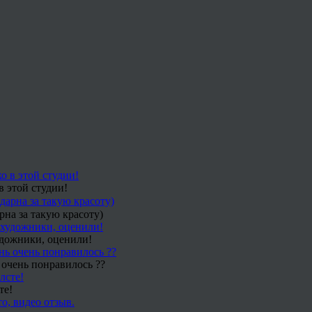
в этой студии!
рна за такую красоту)
удожники, оценили!
 очень понравилось ??
те!