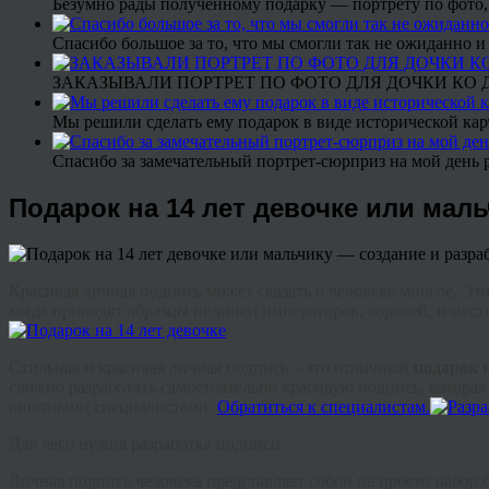
Безумно рады полученному подарку — портрету по фото,
Спасибо большое за то, что мы смогли так не ожиданно
ЗАКАЗЫВАЛИ ПОРТРЕТ ПО ФОТО ДЛЯ ДОЧКИ КО ДН
Мы решили сделать ему подарок в виде исторической кар
Спасибо за замечательный портрет-сюрприз на мой день 
Подарок на 14 лет девочке или мал
Красивая личная подпись может сказать о человеке многое. Эт
когда приводят образцы подписи императоров, королей, извест
Стильная и красивая личная подпись – это отличный
подарок н
сложно разработать самостоятельно красивую подпись, которая 
опытными специалистами.
Обратиться к специалистам.
Для чего нужна разработка подписи
Личная подпись человека представляет собой не просто набор