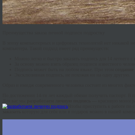
Преимущества заказа личной подписи подростку
В эпоху компьютерных и цифровых технологий нет никакой необ
компьютера. Такой подход имеет ряд преимуществ:
Можно легко и быстро заказать подпись для 14 летнего с
За основу можно взять образец подписи известного челов
Подпись может быть на любом языке. При этом
создание
Эксклюзивная подпись, не похожая ни на одну другую.
Образ и имидж современного человека состоит из многих факто
По достижении 14-ти лет каждый обязан получить паспорт. В п
Для вас мы
разработаем личную подпись —
красивую моногр
Чтобы приступить к работе по 
заказать
которую для себя или в подарок можно в нашей комп