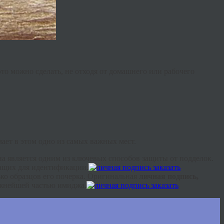
то можно сделать, не отходя от домашнего или рабочего
ает в этом одно из самых важных мест.
на является одним из ключевых способов защиты от подделок.
ащих для идентификации.
ько образцов его почерка. Оригинальная
личная подпись,
ажнейшей частью имиджа.