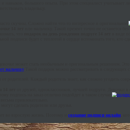
 и навыков, большого опыта. При этом специалист учитывает ли
ветствовать владельцу.
асто скучны. Сложно найти что-то интересное и оригинальное.
очке 14 лет
или мальчику. Такой презент точно не останется без
нимать, что
подарок на день рождения подруге 14 лет
в виде п
ной подписи будет с теплотой в сердце вспоминать того, кто с
евочке может стать необычным и оригинальным решением. Это о
Такой подарок можно рассматривать в следующих с
я
от родителей. Каждый родитель знает, как сложно угодить сов
а 14 лет
от друзей, одноклассников, лучшей подруги. Девочки в 
ому подпись на заказ отлично подойдет в таком случае.
 весьма привлекательно.
могут сделать родители или друзья.
пает во взрослую жизнь. Поэтому и
создание подписи онлайн
, ко