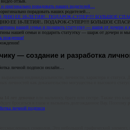
 видео отзыв.
 и оригинально порадовать наших родителей…
Ю ЕЕ 18-ЛЕТИЯ!.. ПОДАРОК-СУПЕР!!!! БОЛЬШОЕ СПАС
тины нашей семьи и подарить статуэтку — шарж от дочери и мы 
рождения!
ьчику — создание и разработка лич
о выражение индивидуальности, личности, характера и статуса. 
ных личностей как доказательство могущества и высокого статус
а 14 лет девочке
или мальчику, брату или сестре. Также это кл
будет бросаться в глаза и вызывать долгожданное Вау. Поэтому
 бессмысленных символов. Это небольшой графический элемент, 