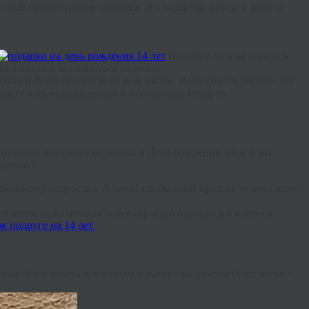
чные предпочтения человека, его характер, вкусы и многое
Поэтому личная подпись
 внимания и запомниться надолго.
одписи будет подарком на всю жизнь. Даже спустя десятки лет
делал столь незабываемый и необычный подарок.
тлично впишется не только в День рождения, но и в тот
лучаях:
ременному подростку. А такой необычный презент точно сможет
отличие от мальчиков более серьезно относятся к вопросу
торая будет отвечать взглядам и натуре подростка будет весьма