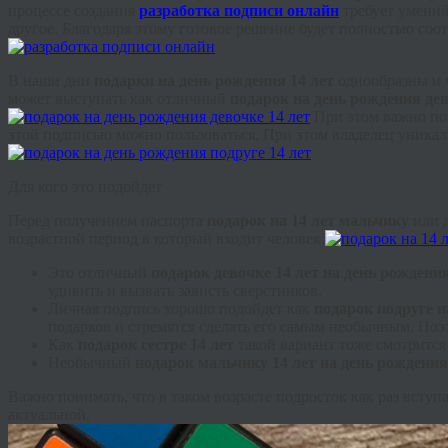
процессе создания
разработка подписи онлайн
требует умений
другое. Благодаря этому готовое решение будет полностью соот
В наши дни
подарки на день рождения 14 лет
однообразны и ч
может выступать как отличный
подарок на день рождения дев
При этом важно по
этой подписью можно пользоваться. При этом владелец уникаль
Для кого это подойдет
Перед получением паспорта
подарок на 14 лет мальчику
или д
возрастной период в который входит человек.
Это отличный
подарок девочке 14 лет на день рождени
удивить и вызвать зависть сверстников.
Личная подпись хорошо подойдет как
подарок подруге н
подарков и стремятся сделать его самым необычным. Поэт
Как
подарок сестре 14 лет
такой вариант тоже смотрится
Необычный
подарок мальчику 14 лет на день рождения
Важно понимать, что в таком возрасте подросток как раз всту
актуальной.