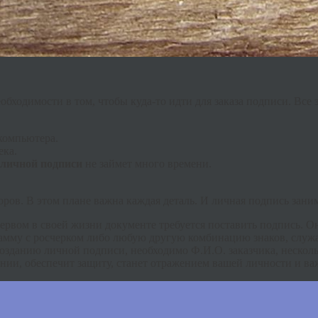
ходимости в том, чтобы куда-то идти для заказа подписи. Все э
 компьютера.
ека.
 личной подписи
не займет много времени.
ров. В этом плане важна каждая деталь. И личная подпись заним
ервом в своей жизни документе требуется поставить подпись. О
амму с росчерком либо любую другую комбинацию знаков, служ
созданию личной подписи, необходимо Ф.И.О. заказчика, нескол
ании, обеспечит защиту, станет отражением вашей личности и в