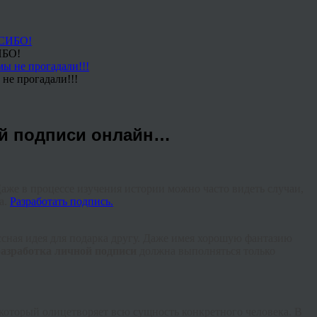
ИБО!
не прогадали!!!
ной подписи онлайн…
Даже в процессе изучения истории можно часто видеть случаи,
а.
Разработать подпись.
ассная идея для подарка другу. Даже имея хорошую фантазию
разработка личной подписи
должна выполняться только
который олицетворяет всю сущность конкретного человека. В