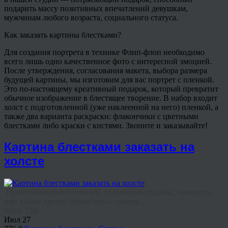
подарить массу позитивных впечатлений девушкам,
мужчинам любого возраста, социального статуса.
Как заказать картины блестками?
Для создания портрета в технике Флип-флоп необходимо
всего лишь одно качественное фото с интересной эмоцией.
После утверждения, согласования макета, выбора размера
будущей картины, мы изготовим для вас портрет с пленкой.
Это по-настоящему креативный подарок, который превратит
обычное изображение в блестящее творение. В набор входит
холст с подготовленной (уже наклеенной на него) пленкой, а
также два варианта раскраски: флакончики с цветными
блестками либо краски с кистями. Звоните и заказывайте!
Картина блестками заказать на
холсте
Приближающийся юбилей, годовщина свадьбы, новоселье
или любое другое торжество — повод ...
Share This
Июл
27