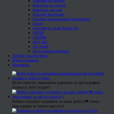
Портрет на дереве
Картины на досках
Картины маслом
Портрет пастелью
Портрет карандашом (имитация)
Скетч
Портрет в стиле Touch Art
WPAP
ГРАНЖ
Поп Арт
Art Brush
Модульные картины
3D фигурка по фото
Идеи подарков
Контакты
Всем советую заказывать картины по фотографии
только в этой студии!
Ребята спасибо? огромное за вашу работу❤ очень
благодарна за такую красоту)