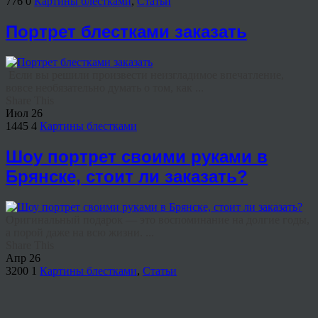
776
0
Картины блестками
,
Статьи
Портрет блестками заказать
Если вы решили произвести неизгладимое впечатление,
вовсе необязательно думать о том, как ...
Share This
Июл
26
1445
4
Картины блестками
Шоу портрет своими руками в
Брянске, стоит ли заказать?
Оригинальный подарок — это воспоминание на долгие годы,
а порой даже на всю жизни. ...
Share This
Апр
26
3200
1
Картины блестками
,
Статьи