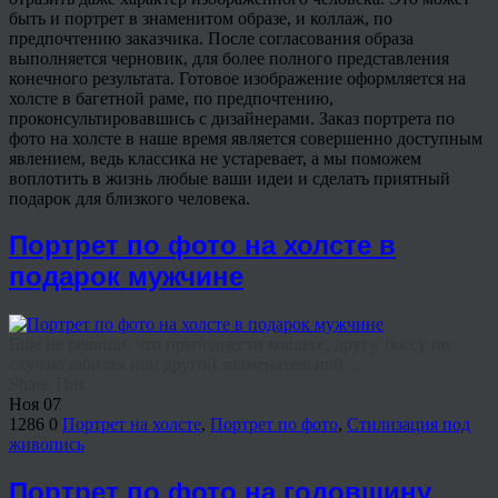
быть и портрет в знаменитом образе, и коллаж, по
предпочтению заказчика. После согласования образа
выполняется черновик, для более полного представления
конечного результата. Готовое изображение оформляется на
холсте в багетной раме, по предпочтению,
проконсультировавшись с дизайнерами. Заказ портрета по
фото на холсте в наше время является совершенно доступным
явлением, ведь классика не устаревает, а мы поможем
воплотить в жизнь любые ваши идеи и сделать приятный
подарок для близкого человека.
Портрет по фото на холсте в
подарок мужчине
Еще не решили, что преподнести коллеге, другу, боссу по
случаю юбилея или другой знаменательной ...
Share This
Ноя
07
1286
0
Портрет на холсте
,
Портрет по фото
,
Стилизация под
живопись
Портрет по фото на годовщину