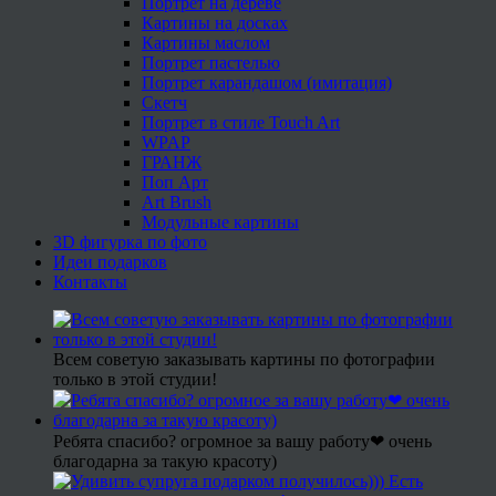
Портрет на дереве
Картины на досках
Картины маслом
Портрет пастелью
Портрет карандашом (имитация)
Скетч
Портрет в стиле Touch Art
WPAP
ГРАНЖ
Поп Арт
Art Brush
Модульные картины
3D фигурка по фото
Идеи подарков
Контакты
Всем советую заказывать картины по фотографии
только в этой студии!
Ребята спасибо? огромное за вашу работу❤ очень
благодарна за такую красоту)