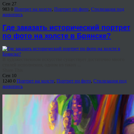
Сен
27
983
0
Портрет на холсте
,
Портрет по фото
,
Стилизация под
живопись
Где заказать исторический портрет
по фото на холсте в Брянске?
В художественном искусстве существует достаточно много
стилей исполнения, одним из таких ...
Share This
Сен
10
1240
0
Портрет на холсте
,
Портрет по фото
,
Стилизация под
живопись