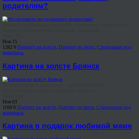
родителям?
Сложно подобрать интересный и необычный подарок для
человека в современных условиях. Благодаря ...
Share This
Ноя
15
1282
0
Портрет на холсте
,
Портрет по фото
,
Стилизация под
живопись
Картина на холсте Брянск
Выбор подарка к празднику – задача приятная и
ответственная. Близкого человека, друга или ...
Share This
Ноя
03
1160
0
Портрет на холсте
,
Портрет по фото
,
Стилизация под
живопись
Картина в подарок любимой маме