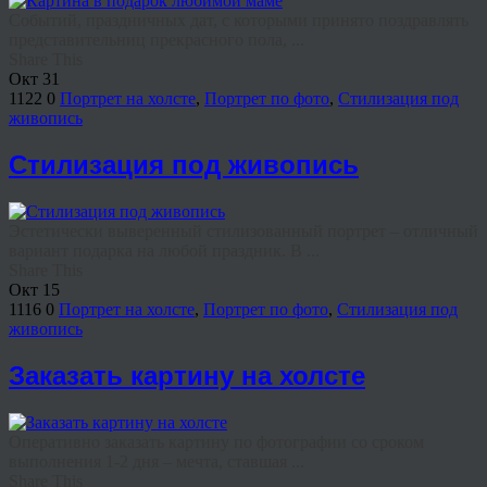
Событий, праздничных дат, с которыми принято поздравлять
представительниц прекрасного пола, ...
Share This
Окт
31
1122
0
Портрет на холсте
,
Портрет по фото
,
Стилизация под
живопись
Стилизация под живопись
Эстетически выверенный стилизованный портрет – отличный
вариант подарка на любой праздник. В ...
Share This
Окт
15
1116
0
Портрет на холсте
,
Портрет по фото
,
Стилизация под
живопись
Заказать картину на холсте
Оперативно заказать картину по фотографии со сроком
выполнения 1-2 дня – мечта, ставшая ...
Share This