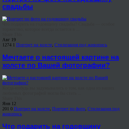
свадьбы
Что подарить на годовщину свадьбы? Свадьба — особое
торжество, которое всегда остается в ...
Share This
Авг
19
1274
1
Портрет на холсте
,
Стилизация под живопись
Мечтаете о настоящей картине на
холсте по Вашей фотографии?
Когда-нибудь вы задумывались о том, как одна из ваших
любимых фотографий могла бы стать ...
Share This
Янв
12
201
0
Портрет на холсте
,
Портрет по фото
,
Стилизация под
живопись
Что подарить на годовщину