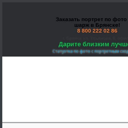
Заказать портрет по фото
шарж в Брянске!
8 800 222 02 86
г. Брянск ул. Ульянова, 8, офис
Дарите близким лучш
Статуэтка по фото с портретным схо