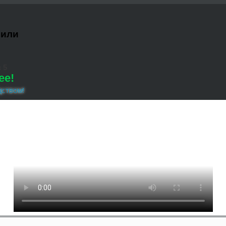
 или
 5
ее!
дством!