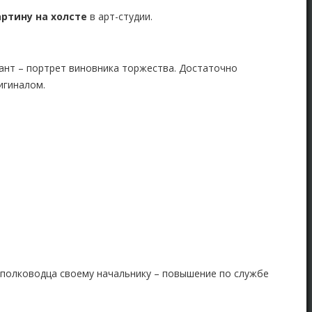
артину на холсте
в арт-студии.
ант – портрет виновника торжества. Достаточно
игиналом.
е полководца своему начальнику – повышение по службе