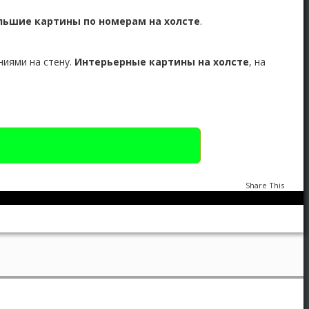
льшие картины по номерам на холсте
.
ниями на стену.
Интерьерные картины на холсте
, на
Share This
ортрет на холсте
,
Портрет по фото
,
Стилизация под живопись
0
1159