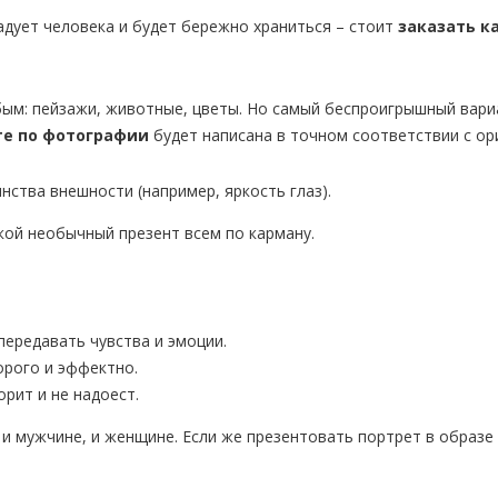
адует человека и будет бережно храниться – стоит
заказать к
бым: пейзажи, животные, цветы. Но самый беспроигрышный вари
те по фотографии
будет написана в точном соответствии с ор
ства внешности (например, яркость глаз).
кой необычный презент всем по карману.
передавать чувства и эмоции.
орого и эффектно.
орит и не надоест.
 и мужчине, и женщине. Если же презентовать портрет в образ