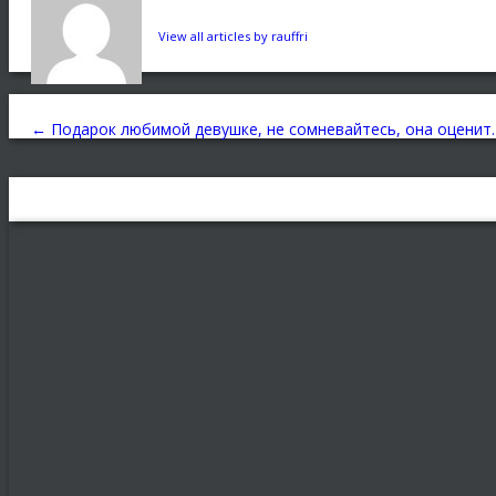
View all articles by rauffri
←
Подарок любимой девушке, не сомневайтесь, она оценит