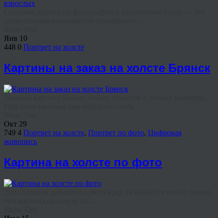
Создание картин по фотографии в мультяшном стиле — это
удивительная возможность преобразить ...
Share This
Янв
10
448
0
Портрет на холсте
Картины на заказ на холсте Брянск
Заказать картину можно любых сюжетов и любых размеров.
При этом заказчик сам выбирает стиль ...
Share This
Окт
29
749
4
Портрет на холсте
,
Портрет по фото
,
Цифровая
живопись
Картина на холсте по фото
Для создания домашнего уюта вряд ли найдётся что‑то лучше,
чем картина на холсте по ...
Share This