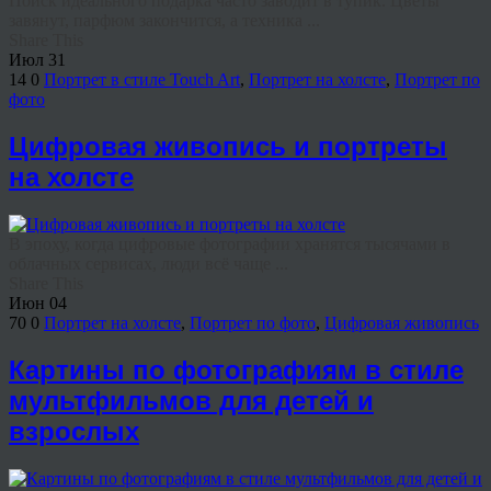
Поиск идеального подарка часто заводит в тупик. Цветы
завянут, парфюм закончится, а техника ...
Share This
Июл
31
14
0
Портрет в стиле Touch Art
,
Портрет на холсте
,
Портрет по
фото
Цифровая живопись и портреты
на холсте
В эпоху, когда цифровые фотографии хранятся тысячами в
облачных сервисах, люди всё чаще ...
Share This
Июн
04
70
0
Портрет на холсте
,
Портрет по фото
,
Цифровая живопись
Картины по фотографиям в стиле
мультфильмов для детей и
взрослых