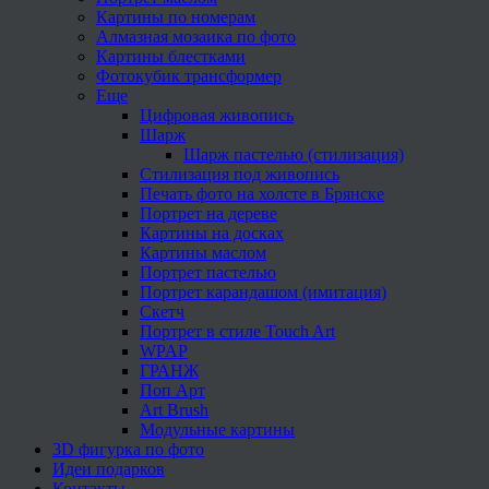
Картины по номерам
Алмазная мозаика по фото
Картины блестками
Фотокубик трансформер
Еще
Цифровая живопись
Шарж
Шарж пастелью (стилизация)
Стилизация под живопись
Печать фото на холсте в Брянске
Портрет на дереве
Картины на досках
Картины маслом
Портрет пастелью
Портрет карандашом (имитация)
Скетч
Портрет в стиле Touch Art
WPAP
ГРАНЖ
Поп Арт
Art Brush
Модульные картины
3D фигурка по фото
Идеи подарков
Контакты