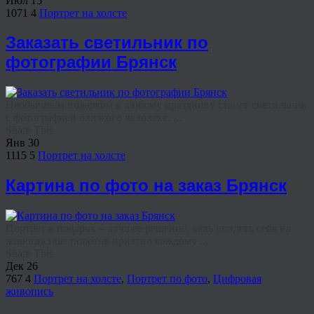
Июл
15
1071
4
Портрет на холсте
Заказать светильник по
фотографии Брянск
Необычным подарком к любому празднику станет светильник
с фотографией близкого человека. ...
Share This
Янв
30
1115
5
Портрет на холсте
Картина по фото на заказ Брянск
Портрет в подарок – лучшее решение, ведь увидеть себя на
живописном полотне приятно каждому ...
Share This
Дек
26
767
4
Портрет на холсте
,
Портрет по фото
,
Цифровая
живопись