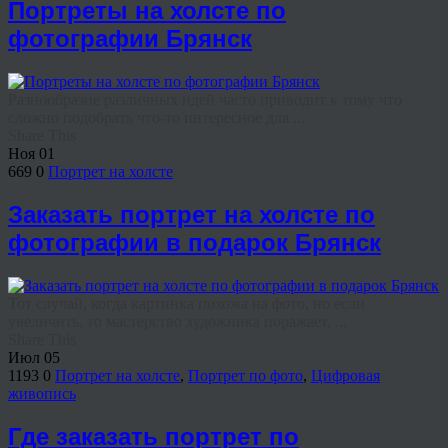
Портреты на холсте по
фотографии Брянск
Разнообразие различных идей часто приводит к тому что
сложно подобрать что-то интересное для ...
Share This
Ноя
01
669
0
Портрет на холсте
Заказать портрет на холсте по
фотографии в подарок Брянск
Тот случай, когда картинка похожа на фото, но если
увеличить, то мастерство художника поражает, ...
Share This
Июл
05
1193
0
Портрет на холсте
,
Портрет по фото
,
Цифровая
живопись
Где заказать портрет по