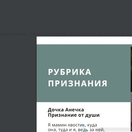
днокурсников. Стильные вещицы, как известно, нуждаются в д