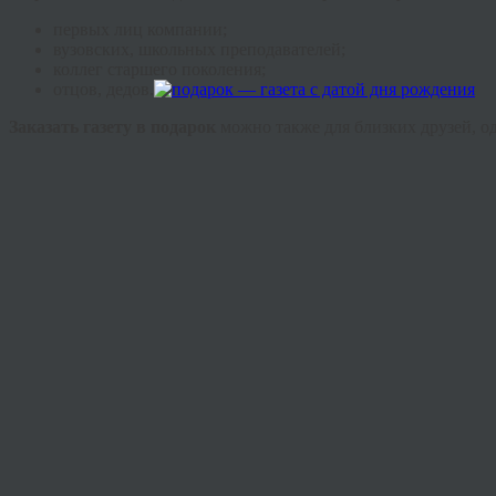
первых лиц компании;
вузовских, школьных преподавателей;
коллег старшего поколения;
отцов, дедов.
Заказать газету в
подаро
к
можно также для близких друзей, о