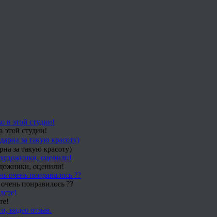
в этой студии!
рна за такую красоту)
удожники, оценили!
 очень понравилось ??
те!