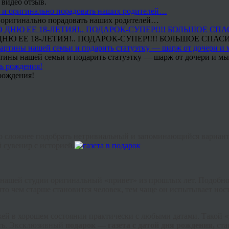
 видео отзыв.
 и оригинально порадовать наших родителей…
Ю ЕЕ 18-ЛЕТИЯ!.. ПОДАРОК-СУПЕР!!!! БОЛЬШОЕ СПАС
тины нашей семьи и подарить статуэтку — шарж от дочери и мы 
рождения!
о сложнее подобрать нетривиальный и запоминающийся вариант,
сувенир с историей.
е в нашей студии оригинальный «привет» из прошлых лет. Подобн
, что чем старше становится человек, тем чаще он испытывает но
й в хорошем состоянии практически с любыми датами. Такой «э
сть. Эксклюзивный
подарок — газета с датой дня рождения,
ста