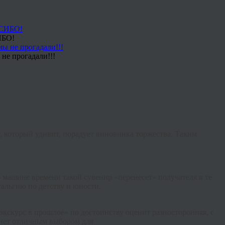
ИБО!
не прогадали!!!
 который удивит, порадует виновника торжества. Таким
о машине времени такой сувенир «перенесет» получателя в те
стальгию по детству и юности.
кскурс в прошлое» по достоинству оценит разносторонняя, с
нет отличным выбором для