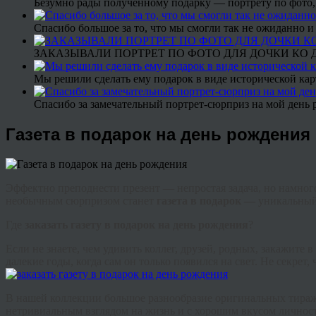
Безумно рады полученному подарку — портрету по фото,
Спасибо большое за то, что мы смогли так не ожиданно
ЗАКАЗЫВАЛИ ПОРТРЕТ ПО ФОТО ДЛЯ ДОЧКИ КО ДН
Мы решили сделать ему подарок в виде исторической кар
Спасибо за замечательный портрет-сюрприз на мой день 
Газета в подарок на день рождения
Эффектно преподнести презент — непростая задача, но намног
необычным сюрпризом станет
газета в подарок —
уникальный 
Где
заказать газету в подарок на день рождения
?
Если не знаете, чем удивить коллег, друзей, родных, закажит
далекие годы, когда сам он только появился на свет. Не секрет
В нашей коллекции большое разнообразие оригинальных тираже
нетривиальным взглядом на жизнь и с хорошим вкусом лично