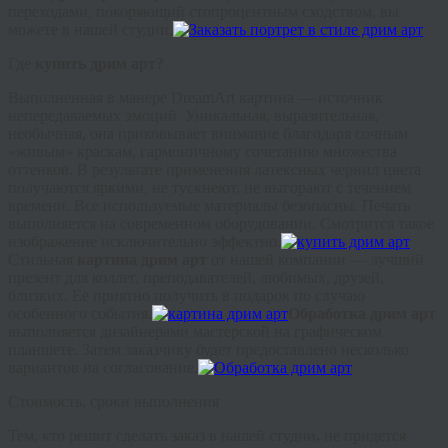
переходами, покоряющий стопроцентным сходством, вы
можете в нашей студии.
Где
купить
дрим
арт?
Выполненная в манере
DreamArt
картина — источник
непередаваемых эмоций. Уникальная, выразительная,
необычная, она приковывает внимание благодаря сочным
«живым» краскам, гармоничному сочетанию множества
оттенков. В результате применения латексных чернил цвета
получаются яркими, не тускнеют, не выгорают с течением
времени. Все используемые материалы безопасны. Печать
выполняется на современном оборудовании. Смотрится такое
изображение исключительно эффектно.
Стильная
картина
дрим
арт
от нашей компании — лучший
презент для коллег, преподавателей, любимых, друзей,
близких. Ее приятно получить в подарок по случаю
особенного события.
Обработка
дрим
арт
выполняется дизайнерами мастерской на графическом
планшете. Затем заказчику будет предоставлено несколько
вариантов на согласование.
Стоимость, сроки выполнения
Тем, кто решит сделать заказ в нашей студии
,
не придется