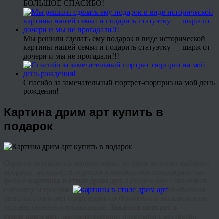
БОЛЬШОЕ СПАСИБО!
Мы решили сделать ему подарок в виде исторической
картины нашей семьи и подарить статуэтку — шарж от
дочери и мы не прогадали!!!
Спасибо за замечательный портрет-сюрприз на мой день
рождения!
Картина дрим арт купить в
подарок
Одно из актуальных направлений, которое активно набирает
обороты, пользуется спросом и неизменной популярностью —
фото и
картины в стиле
дрим
арт.
Сегодня они становятся
настоящим
трендом
.
Необычная
техника позволяет превращать изображение в эксклюзивное
художественное произведение.
Заказать портрет в
стиле
дрим
арт
,
завораживающий плавными цветовыми