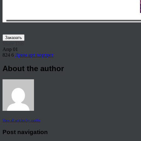
Заказать
Share This
Апр
01
824
6
Дрим арт портрет
About the author
View all articles by rauffri
Post navigation