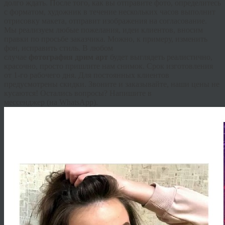
долго ждать. После того, как вы отправите фото, определитесь
с форматом, художник в течение нескольких часов выполнит
отрисовку макета, отправит изображения на согласование.
Мы реализуем любые пожелания, идеи клиентов, вносим
правки по просьбе заказчика. Можно, к примеру, изменить
фон, исправить стиль. В любом
случае
фотография
дрим
арт
будет выглядеть реалистично,
красочно, просто пришлите нам снимок. Срок изготовления
от 1-го рабочего дня. Для постоянных клиентов
предусмотрены скидки. Звоните и заказывайте, наши цены не
кусаются! Остались вопросы? Напишите в
мессенджер
(на
WhatsApp
).