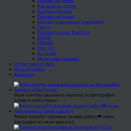
Портрет на дереве
Картины на досках
Картины маслом
Портрет пастелью
Портрет карандашом (имитация)
Скетч
Портрет в стиле Touch Art
WPAP
ГРАНЖ
Поп Арт
Art Brush
Модульные картины
3D фигурка по фото
Идеи подарков
Контакты
Всем советую заказывать картины по фотографии
только в этой студии!
Ребята спасибо? огромное за вашу работу❤ очень
благодарна за такую красоту)