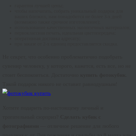
гарантия лучшей цены;
чтобы напечатать, собрать уникальный подарок для
ваших близких, нам понадобится не более 3-х дней
(возможно также срочное изготовление);
использование качественных экологичных материалов;
первоклассная печать, идеальная цветопередача;
оперативная доставка адресату;
при заказе от 2-х единиц предоставляется скидка.
Не секрет, что особенно проблематично подобрать
сувенир человеку, у которого, кажется, есть все, но не
стоит беспокоиться. Достаточно
купить
фотокубик
.
Такой подарок никого не оставит равнодушным!
Хотите подарить по-настоящему личный и
трогательный сюрприз?
Сделать кубик с
фотографиями
— отличное решение для любого
праздника: от Дня рождения и свадьбы до 8 марта или