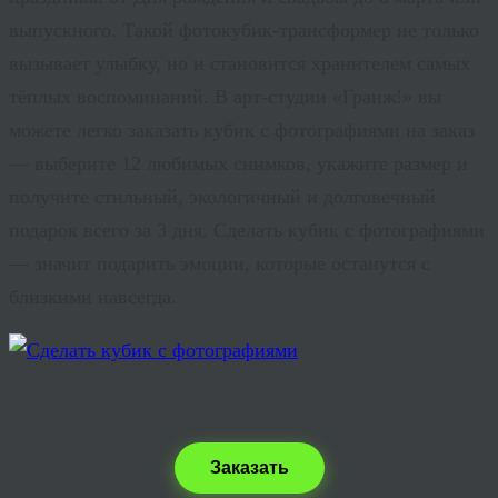
выпускного. Такой фотокубик-трансформер не только
вызывает улыбку, но и становится хранителем самых
тёплых воспоминаний. В арт-студии «Гранж!» вы
можете легко заказать кубик с фотографиями на заказ
— выберите 12 любимых снимков, укажите размер и
получите стильный, экологичный и долговечный
подарок всего за 3 дня. Сделать кубик с фотографиями
— значит подарить эмоции, которые останутся с
близкими навсегда.
Заказать