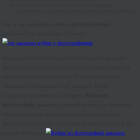
Выпускников школ, лицеев, гимназий, вузов
(групповые и индивидуальные фото на гранях кубика).
Как и
где заказать кубик с фотографиями
с
доставкой? В арт-студии «Гранж!»
Заказ магического куба не отнимет много времени.
Чтобы сделать приятное близким, выберите один из
четырех размеров, загрузите 12-ть изображений,
напишите свой контактный телефон. Наши
специалисты помогут с выбором.
Кубик из
фотографий, заказать
который можно для человека
любого возраста, пола, сэкономит время и силы.
Преимущества заказа куба-трансформера в нашей арт-
студии очевидны: