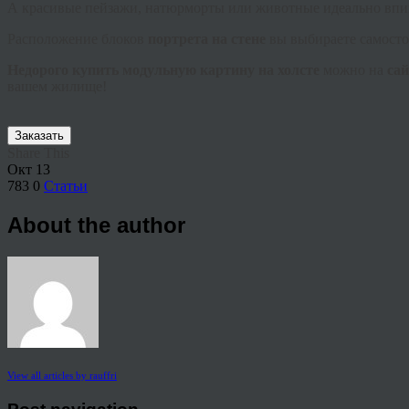
А красивые пейзажи, натюрморты или животные идеально впиш
Расположение блоков
портрета на стене
вы выбираете самосто
Недорого купить модульную картину на холсте
можно на
сай
вашем жилище!
Заказать
Share This
Окт
13
783
0
Статьи
About the author
View all articles by rauffri