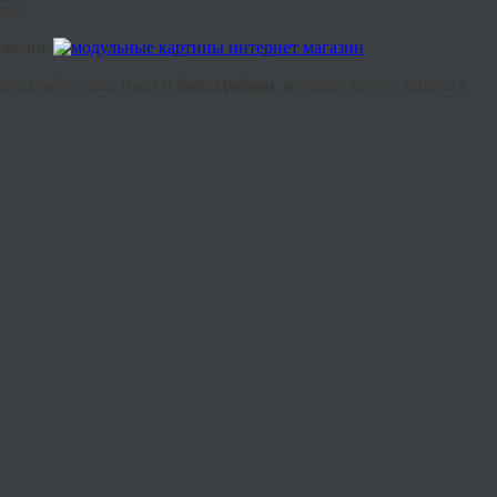
хня.
ажение.
присылайте свои идеи и
фотографии
, которые хотите видеть в