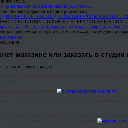
 видео отзыв.
 и оригинально порадовать наших родителей…
Ю ЕЕ 18-ЛЕТИЯ!.. ПОДАРОК-СУПЕР!!!! БОЛЬШОЕ СПАС
тины нашей семьи и подарить статуэтку — шарж от дочери и мы 
рождения!
нет магазине или заказать в студии
и вызовет у него вопрос “А
где
вы купили такую картину?” Речь
 8 марта!
омнату квартиры —
гостиную
.
ием, разделенным на несколько модулей, поможет
производител
, вы не только обновите
интерьер
, но и поднимете настроение 
 семью, станет памятным и приятным подарком.