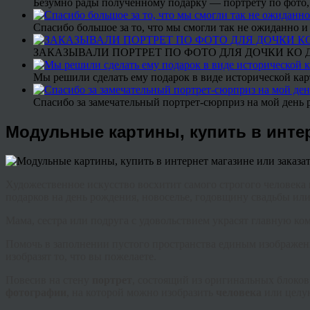
Безумно рады полученному подарку — портрету по фото,
Спасибо большое за то, что мы смогли так не ожиданно
ЗАКАЗЫВАЛИ ПОРТРЕТ ПО ФОТО ДЛЯ ДОЧКИ КО ДН
Мы решили сделать ему подарок в виде исторической кар
Спасибо за замечательный портрет-сюрприз на мой день 
Модульные картины, купить в интер
Художественное искусство восхитит самого строгого человека 
подарков на день рождения, новоселье, годовщину свадьбы или
Мама, сестра или подруга с удовольствием украсят главную к
Помочь в заполнении пустого пространства единым изображен
изобразят то, что вы пожелаете.
Повесив на стену
портрет
, состоящий из оригинальных блоков
фотографии
, на которой можно изобразить
человека
или целую