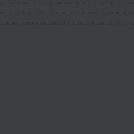
утся в убранство любой комнаты: спальня, прихожая и даже ку
ятельно, а наши профессионалы подгонят
холст
под ваше вообр
те
нашего
интернет-магазина
по приемлемой
цене
. Для этого 