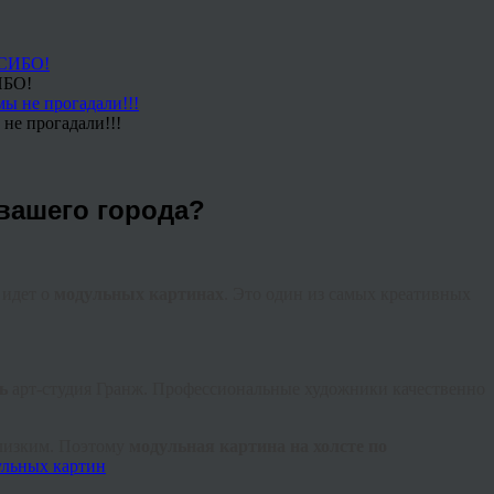
ИБО!
не прогадали!!!
 вашего города?
 идет о
модульных картинах
. Это один из самых креативных
ь
арт-студия Гранж. Профессиональные художники качественно
близким. Поэтому
модульная картина на холсте по