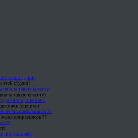
в этой студии!
рна за такую красоту)
удожники, оценили!
 очень понравилось ??
те!