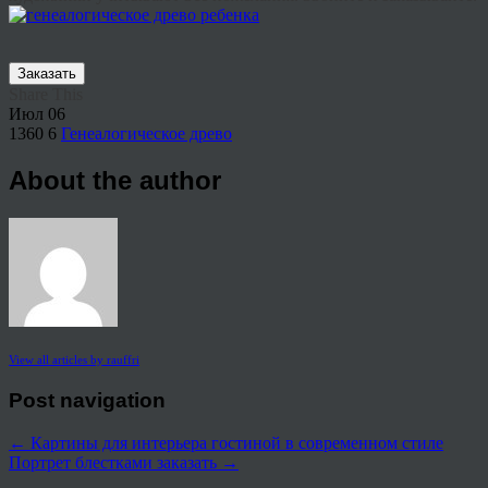
Заказать
Share This
Июл
06
1360
6
Генеалогическое древо
About the author
View all articles by rauffri
Post navigation
←
Картины для интерьера гостиной в современном стиле
Портрет блестками заказать
→