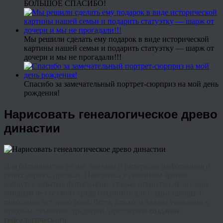
БОЛЬШОЕ СПАСИБО!
Мы решили сделать ему подарок в виде исторической
картины нашей семьи и подарить статуэтку — шарж от
дочери и мы не прогадали!!!
Спасибо за замечательный портрет-сюрприз на мой день
рождения!
Нарисовать генеалогическое древо
династии
Для большинства из нас значима и интересна информация о
своих корнях, предках. Наверняка в семейном архиве
найдутся забытые фотографии, старые открытки, благодаря
которым не составит труда сохранить для подрастающего
поколения историю рода. Всем, для кого важны уважение к
предкам, семейные традиции, предлагаем
создание
генеалогического