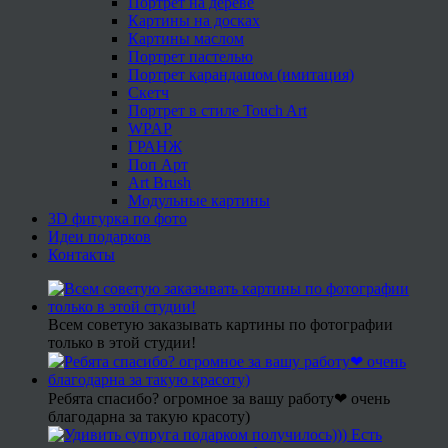
Портрет на дереве
Картины на досках
Картины маслом
Портрет пастелью
Портрет карандашом (имитация)
Скетч
Портрет в стиле Touch Art
WPAP
ГРАНЖ
Поп Арт
Art Brush
Модульные картины
3D фигурка по фото
Идеи подарков
Контакты
Всем советую заказывать картины по фотографии
только в этой студии!
Ребята спасибо? огромное за вашу работу❤ очень
благодарна за такую красоту)