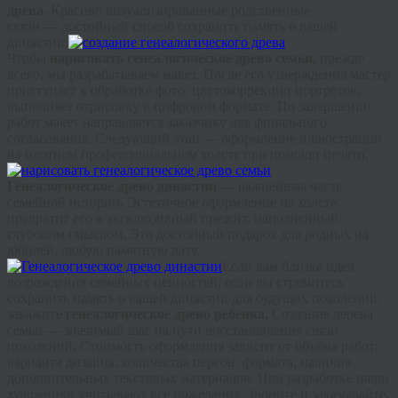
древа.
Красиво
визуализированные
родственные
связи
—
достойный способ сохранить память о вашей
династии.
Чтобы
нарисовать генеалогическое древо семьи,
прежде
всего, мы разрабатываем макет. После его утверждения мастер
приступает к обработке фото,
цветокоррекции
портретов,
выполняет отрисовку в цифровом формате. По завершении
работ макет направляется заказчику для финального
согласования. Следующий этап — оформление иллюстрации
на плотном профессиональном холсте при помощи печати.
Г
енеалогическое
древо династии —
важнейшая часть
семейной истории
.
Эстетичное оформление на холсте
превратит его в эксклюзивный презент, наполненный
глубоким смыслом. Это достойный подарок для родных на
юбилей, любую памятную дату.
Если вам близка идея
возрождения семейных ценностей, если вы стремитесь
сохранить память о вашей династии для будущих поколений,
закажите
генеалогическое древо ребенка.
Создание дерева
семьи — значимый шаг на пути восстановления связи
поколений
.
Стоимость оформления зависит от объёма работ:
варианта дизайна, количества персон, формата, наличия
дополнительных текстовых материалов. При разработке наши
художники учитывают все пожелания. Звоните и заказывайте.