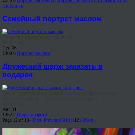
1240
0
Портрет на холсте
,
Портрет по фото
,
Стилизация под
живопись
Семейный портрет маслом
Подарок в правильных традициях
Share This
Сен
06
1309
0
Портрет маслом
Дружеский шарж заказать в
подарок
Среди многочисленных направлений изобразительного
искусства шаржи — наиболее незатейливые и ...
Share This
Авг
31
1282
2
Шарж по фото
Page 12 of 13
« First
‹ Previous
8
9
10
11
12
13
Next ›