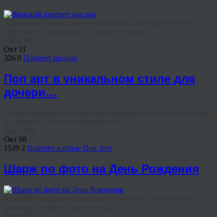
Удивлять и радовать представительниц прекрасного пола
приятными сюрпризами — одна из старых ...
Share This
Окт
11
326
0
Портрет маслом
Поп арт в уникальном стиле для
дочери…
Нужно придумать молодежный подарок для сына или дочери,
но боитесь, что им не понравится? ...
Share This
Окт
08
1539
2
Портрет в стиле Поп Арт
Шарж по фото на День Рождения
Большой популярностью пользуется такой тип портрета
как шарж по фото, выполненный ...
Share This