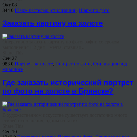
Окт
08
344
0
Шарж пастелью (стилизация)
,
Шарж по фото
Заказать картину на холсте
Оперативно заказать картину по фотографии со сроком
выполнения 1-2 дня – мечта, ставшая ...
Share This
Сен
27
983
0
Портрет на холсте
,
Портрет по фото
,
Стилизация под
живопись
Где заказать исторический портрет
по фото на холсте в Брянске?
В художественном искусстве существует достаточно много
стилей исполнения, одним из таких ...
Share This
Сен
10