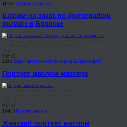
1145
0
Портрет пастелью
Шаржи на заказ по фотографии
онлайн в Брянске
Выбор подарка на памятную дату является проблемой,
которая может поставить в тупик. Глупо ...
Share This
Окт
13
290
0
Шарж пастелью (стилизация)
,
Шарж по фото
Портрет маслом мастера
Замечательная поэтесса Белла Ахмадулина сказала: «Кто
нарисован хоть однажды, имеет право быть ...
Share This
Окт
11
1068
0
Портрет маслом
Женский портрет маслом