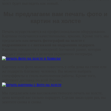
холст будет выглядеть как новый.
Мы предлагаем вам печать фото и
картин на холсте
Печать осуществляется на профессиональном оборудовании.
Картины получаются качественными, яркими. Кроме того, мы
предлагаем вам
печать фотографий на холсте с
подрамником
и
с натяжкой на подрамник недорого
.
Картины продаются в шикарной богемной рамке, которая
придаст изящности и величия украшению интерьера.
Картину или фото можно повестить у себя дома на стене или
же подарить близкому человеку. Вы можете выбрать
спецэффекты и стиль выполнения работы. Кроме того,
действует доставка по всей России.
Мы предлагаем вам высококачественную печать на холсте,
цена которой вас сильно порадует. Сделав заказ один раз, вы
захотите снова и снова.