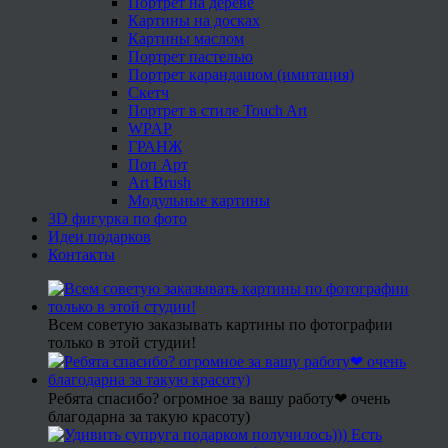
Портрет на дереве
Картины на досках
Картины маслом
Портрет пастелью
Портрет карандашом (имитация)
Скетч
Портрет в стиле Touch Art
WPAP
ГРАНЖ
Поп Арт
Art Brush
Модульные картины
3D фигурка по фото
Идеи подарков
Контакты
Всем советую заказывать картины по фотографии
только в этой студии!
Ребята спасибо? огромное за вашу работу❤ очень
благодарна за такую красоту)