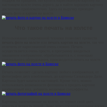
подарок на праздник. Но купить нарисованную картину на
настоящем холсте очень дорого, да и найти хорошую картину
достаточно проблематично. Здесь на выручку приходит
печать фото и картин на холсте.
Что такое печать на холсте
Использование современной техники позволяет провести
печать фото на холсте
или
печать картин на холсте
, так что
отличить от нарисованной очень сложно. Печать
осуществляется очень просто, в программу вводиться
заказанное изображение, обрабатывается и, с помощью
специального оборудования, производится печать на холсте.
Печать позволяет сделать картину любого изображения, от
фотографии двух влюбленных, до картины Сальвадора Дали.
Картина будет казаться настоящей. Кроме того, можно
использовать возможности фотошопа и придать картине
необходимый вид, добавить желаемые спецэффекты.
Картины, напечатанные на холсте, не теряют свой цвет,
яркость и четкость линий. Даже через продолжительное время,