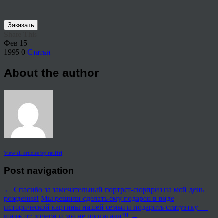
Заказать
Share This
Фев
15
1995
0
Статьи
About the author
View all articles by rauffri
Post navigation
←
Спасибо за замечательный портрет-сюрприз на мой день
рождения!
Мы решили сделать ему подарок в виде
исторической картины нашей семьи и подарить статуэтку —
шарж от дочери и мы не прогадали!!!
→