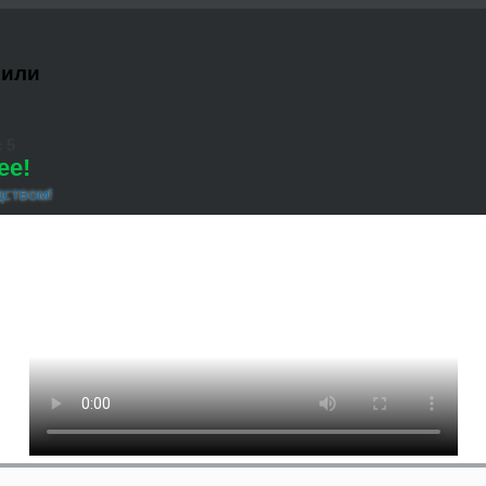
 или
 5
ее!
дством!