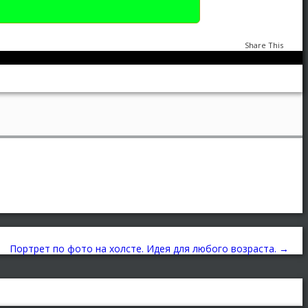
Share This
Портрет
,
ШАрж
Портрет в стиле ГРАНЖ
0
1758
Портрет по фото на холсте. Идея для любого возраста.
→