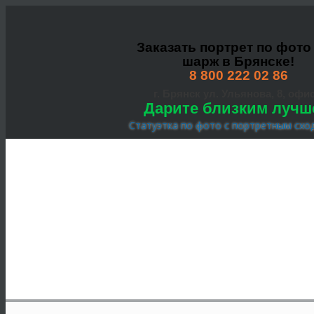
Заказать портрет по фото
шарж в Брянске!
8 800 222 02 86
г. Брянск ул. Ульянова, 8, офис
Дарите близким лучш
Статуэтка по фото с портретным схо