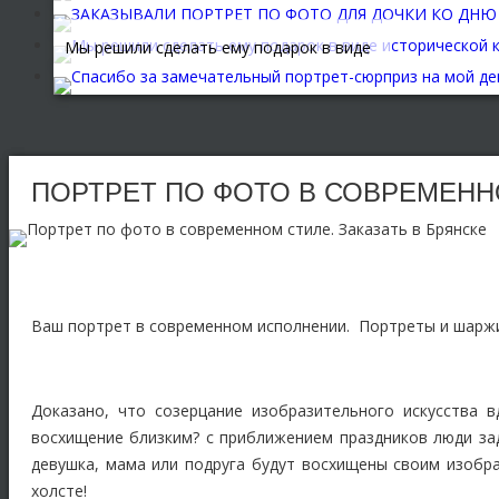
за портрет на холсте!
Безумно рады полученному подарку —
Спасибо большое за то, что мы смогли
портрету по фото, видео отзыв.
так не ожиданно и оригинально
ЗАКАЗЫВАЛИ ПОРТРЕТ ПО ФОТО ДЛЯ
Мы решили сделать ему подарок в виде
порадовать наших родителей…
ДОЧКИ КО ДНЮ ЕЕ 18-ЛЕТИЯ!..
исторической картины нашей семьи и
ПОДАРОК-СУПЕР!!!! БОЛЬШОЕ СПАСИБО!
подарить статуэтку — шарж от дочери и
мы не прогадали!!!
Спасибо за замечательный портрет-
сюрприз на мой день рождения!
ПОРТРЕТ ПО ФОТО В СОВРЕМЕННО
Ваш портрет в современном исполнении. Портреты и шаржи
Доказано, что созерцание изобразительного искусства 
восхищение близким? с приближением праздников люди за
девушка, мама или подруга будут восхищены своим изобра
холсте!