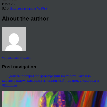
Июн
23
82
0
Портрет в стиле WPAP
About the author
View all articles by rauffri
Post navigation
←
Сделаем портрет по фотографии на холсте
Заказать
картину шарж: как создать идеальный подарок с юмором и
душой
→