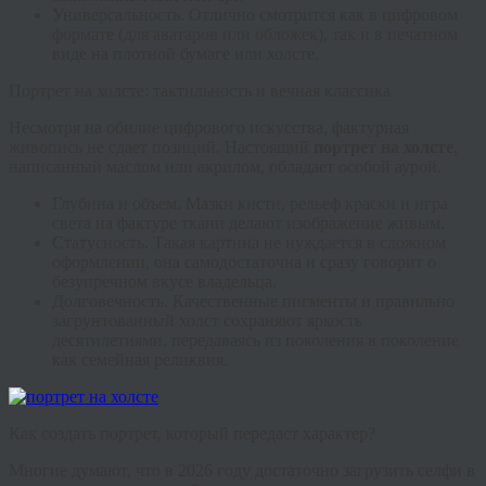
Универсальность.
Отлично смотрится как в цифровом
формате (для аватаров или обложек), так и в печатном
виде на плотной бумаге или холсте.
Портрет на холсте: тактильность и вечная классика
Несмотря на обилие цифрового искусства, фактурная
живопись не сдает позиций. Настоящий
портрет на холсте
,
написанный маслом или акрилом, обладает особой аурой.
Глубина и объем.
Мазки кисти, рельеф краски и игра
света на фактуре ткани делают изображение живым.
Статусность.
Такая картина не нуждается в сложном
оформлении, она самодостаточна и сразу говорит о
безупречном вкусе владельца.
Долговечность.
Качественные пигменты и правильно
загрунтованный холст сохраняют яркость
десятилетиями, передаваясь из поколения в поколение
как семейная реликвия.
Как создать портрет, который передаст характер?
Многие думают, что в 2026 году достаточно загрузить селфи в