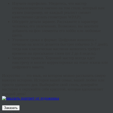
Изучите портфолио.
Убедитесь, что мастер
специализируется именно на том стиле, который вам
нужен (например, не каждый реалист сможет
качественно сделать геометрию WPAP).
Обсудите детали заранее.
Расскажите о характере
человека, его увлечениях. Возможно, вы захотите
добавить на фон элементы его хобби или любимые
цвета.
Уточните сроки и формат.
Цифровая живопись с
печатью на холсте делается быстрее (обычно 3–7 дней),
тогда как классическая масляная живопись требует
времени на просыхание слоев (от 2 до 4 недель).
Запросите правки
.
Хороший мастер всегда идет
навстречу и вносит корректировки на этапе эскиза или
цифрового макета.
Искусство — это язык, на котором можно рассказать самую
важную историю. История вашей семьи, вашей любви или
просто удачного дня. Выбирайте свой стиль, доверяйте
мастерам и окружайте себя красотой, которая вдохновляет
каждый день!
Заказать
Share This