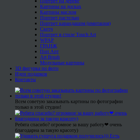
Портрет на дереве
Картины на досках
Картины маслом
Портрет пастелью
Портрет карандашом (имитация)
Скетч
Портрет в стиле Touch Art
WPAP
ГРАНЖ
Поп Арт
Art Brush
Модульные картины
3D фигурка по фото
Идеи подарков
Контакты
Всем советую заказывать картины по фотографии
только в этой студии!
Ребята спасибо? огромное за вашу работу❤ очень
благодарна за такую красоту)