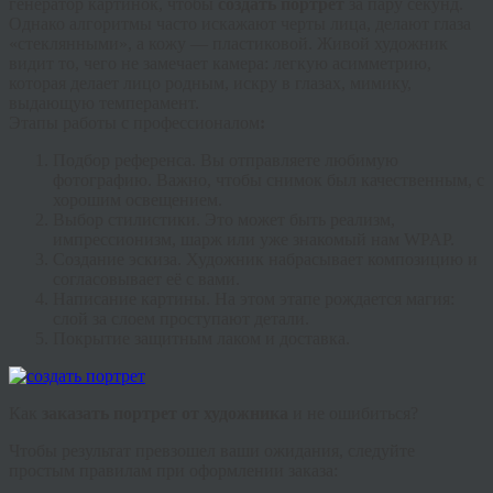
генератор картинок, чтобы
создать портрет
за пару секунд.
Однако алгоритмы часто искажают черты лица, делают глаза
«стеклянными», а кожу — пластиковой. Живой художник
видит то, чего не замечает камера: легкую асимметрию,
которая делает лицо родным, искру в глазах, мимику,
выдающую темперамент.
Этапы работы с профессионалом
:
Подбор референса.
Вы отправляете любимую
фотографию. Важно, чтобы снимок был качественным, с
хорошим освещением.
Выбор стилистики.
Это может быть реализм,
импрессионизм, шарж или уже знакомый нам WPAP.
Создание эскиза.
Художник набрасывает композицию и
согласовывает её с вами.
Написание картины.
На этом этапе рождается магия:
слой за слоем проступают детали.
Покрытие защитным лаком и доставка.
Как
заказать портрет от художника
и не ошибиться?
Чтобы результат превзошел ваши ожидания, следуйте
простым правилам при оформлении заказа: