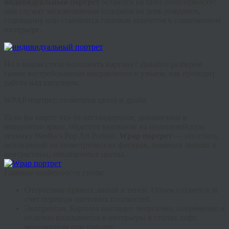
индивидуальный портрет
остаются на пике популярности:
они служат эксклюзивным подарком на день рождения,
годовщину или становятся главным акцентом в современном
интерьере.
Но в каком стиле исполнить картину? Давайте разберем
самые востребованные направления и узнаем, как проходит
работа над шедевром.
WPAP портрет: геометрия цвета и драйв
Если вы ищете что-то нестандартное, динамичное и
невероятно яркое, обратите внимание на индонезийскую
технику Wedha’s Pop Art Portrait.
Wpap портрет
— это стиль,
основанный на геометрических фигурах, ломаных линиях и
контрастных, насыщенных цветах.
Главные особенности стиля:
Отсутствие прямых линий и теней.
Объем создается за
счет перехода цветовых плоскостей.
Экспрессия.
Картина выглядит энергично, современно и
отлично вписывается в интерьеры в стилях лофт,
минимализм или поп-арт.