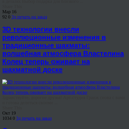
в деталях Выбор подарка для близкого ...
Share This
Мар
16
92
0
3д печать на заказ
3D технологии внесли
революционные изменения в
традиционные шахматы:
волшебная атмосфера Властелина
Колец теперь оживает на
шахматной доске
Здравствуйте, дорогие друзья! Арт-студия Гранж снова с вами
и готова делиться своими ...
Share This
Окт
19
1034
0
3д печать на заказ