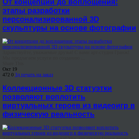
От концепции до воплощения:
этапы разработки
персонализированной 3D
скульптуры на основе фотографии
Здравствуйте, уважаемые друзья! С вами арт-студия Гранж!
Мы предлагаем услуги по созданию ...
Share This
Окт
19
472
0
3д печать на заказ
Коллекционные 3D статуэтки
позволяют воплотить
виртуальных героев из видеоигр в
физическую реальность
Здравствуйте, дорогие друзья! Ура, арт-студия Гранж вновь на