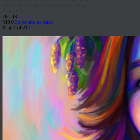
связи! Мы создаем потрясающие 3D ...
Share This
Окт
19
410
0
3д печать на заказ
Page 1 of 2
1
2