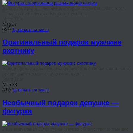
Выбор подарка для человека, который посвятил себя спорту,
— задача не из легких. Кубки и медали ...
Share This
Мар
31
96
0
3д печать на заказ
Оригинальный подарок мужчине
охотнику
Выбор презента для человека, увлеченного своим хобби, часто
превращается в настоящую головную ...
Share This
Мар
23
83
0
3д печать на заказ
Необычный подарок девушке —
фигурка
Индивидуальная 3D фигурка девушки: Искусство, застывшее