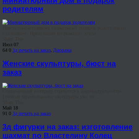
Миниатюрный дом в подарок
родителям
Ищете по-настоящему уникальный подарок родителям на
годовщину? Представьте их реакцию, когда ...
Share This
Июл
07
64
0
3д печать на заказ
,
Диорама
Женские скульптуры, бюст на
заказ
Современный интерьер стремится к индивидуальности.
Готовые штампованные аксессуары уже не ...
Share This
Май
18
91
0
3д печать на заказ
3д фигурки на заказ: изготовление
шахмат по Властелину Колец