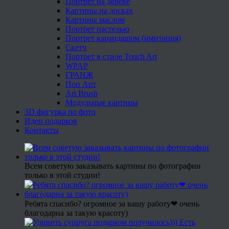
Портрет на дереве
Картины на досках
Картины маслом
Портрет пастелью
Портрет карандашом (имитация)
Скетч
Портрет в стиле Touch Art
WPAP
ГРАНЖ
Поп Арт
Art Brush
Модульные картины
3D фигурка по фото
Идеи подарков
Контакты
Всем советую заказывать картины по фотографии
только в этой студии!
Ребята спасибо? огромное за вашу работу❤ очень
благодарна за такую красоту)