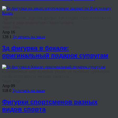
Здравствуйте, дорогие друзья! Арт-студия «Гранж» снова на
связи и рада поделиться с вами свежим ...
Share This
Апр
16
128
1
3д печать на заказ
3д фигурка в бокале:
оригинальный подарок супругам
Современный мир подарков уходит от безликих сувениров.
Люди хотят дарить эмоции, память и ...
Share This
Апр
09
118
0
3д печать на заказ
Фигурки спортсменов разных
видов спорта